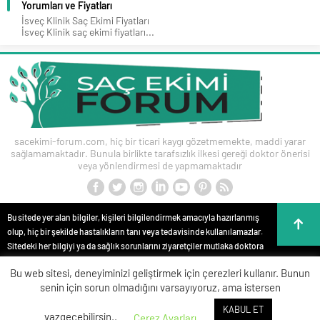
Yorumları ve Fiyatları
İsveç Klinik Saç Ekimi Fiyatları
İsveç Klinik saç ekimi fiyatları...
sacekimi-forum.com, hiç bir ticari kaygı gözetmemekte, maddi yarar
sağlamamaktadır. Bunula birlikte tarafsızlık ilkesi gereği doktor önerisi
veya yönlendirmesi de yapmamaktadır
Bu sitede yer alan bilgiler, kişileri bilgilendirmek amacıyla hazırlanmış
olup, hiç bir şekilde hastalıkların tanı veya tedavisinde kullanılamazlar.
Sitedeki her bilgiyi ya da sağlık sorunlarını ziyaretçiler mutlaka doktora
danışmalıdırlar. Bu sitede yer alan bilgiler hiç bir zaman hekim
Bu web sitesi, deneyiminizi geliştirmek için çerezleri kullanır. Bunun
tedavisinin veya konsültasyonunun yerini alamaz. Site içeriği kişisel
senin için sorun olmadığını varsayıyoruz, ama istersen
teşhis ve tedavi yönteminin seçimi için değerlendirilemez. Anlatılan tüm
tıbbi işlemler bilgi, yorum ve görüntüler, kişileri bilgilendirme amaçlı
KABUL ET
vazgeçebilirsin..
Çerez Ayarları
olup; Reklam, tanı ve tedaviye yönlendirme amacı taşımamaktadır.