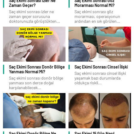
Saç Ekimi Sonrası İzler Ne
Saç Ekimi Sonrası Göz
Zaman Geçer?
Morarması Normal Mi?
Saç ekimi sonrası izler ne
Saç ekimi sonrası göz
zaman geçer sorusuna
morarması, operasyonun
doktorunuzla görüştükten...
ardından en sık görülen...
Saç Ekimi Sonrası Donör Bölge
Saç Ekimi Sonrası Cinsel İlişki
Yanması Normal Mi?
Saç ekimi sonrası cinsel ilişki
Saç ekimi sonrası donör bölge
yaşamak bazı durumlarda
yanması son derce doğal
oldukça riskli...
karşılanabilecek...
Saç Ekimi Donör Bölge Ne
Saç Ekimi 15 Gün Nasıl