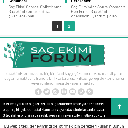
Görülmesi
Gerekenler
Saç Ekimi Sonrası Sivilcelenme
Saç Ekiminden Sonra Yapmanız
Saç ekimi sonrası ortaya
Gerekenler Saç ekimi
çıkabilecek yan...
operasyonu yaptırmış olan...
1
2
sacekimi-forum.com, hiç bir ticari kaygı gözetmemekte, maddi yarar
sağlamamaktadır. Bunula birlikte tarafsızlık ilkesi gereği doktor önerisi
veya yönlendirmesi de yapmamaktadır
Bu sitede yer alan bilgiler, kişileri bilgilendirmek amacıyla hazırlanmış
olup, hiç bir şekilde hastalıkların tanı veya tedavisinde kullanılamazlar.
Sitedeki her bilgiyi ya da sağlık sorunlarını ziyaretçiler mutlaka doktora
danışmalıdırlar. Bu sitede yer alan bilgiler hiç bir zaman hekim
Bu web sitesi, deneyiminizi geliştirmek için çerezleri kullanır. Bunun
tedavisinin veya konsültasyonunun yerini alamaz. Site içeriği kişisel