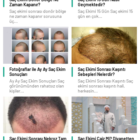
Zaman Kapanır?
Geçmektedir?
Saç ekimi sonrası donör bölge
Saç Ekimi 15 Gün Saç ekimi 15
ne zaman kapanır sorusuna
gün en çok...
üç...
Fotoğraflar ile Ay Ay Saç Ekim
Saç Ekimi Sonrası Kaşıntı
Sonuçları
Sebepleri Nelerdir?
Ay Ay Saç Ekim Sonuçları Saç
Saç Ekimi Sonrası Kaşıntı Saç
görünümünden rahatsız olan
ekimi sonrası kaşıntı hali,
kişiler...
herkesin...
Saç Ekimi Sonrası Nekroz Tam
Saç Ekimi Caiz Mi? Diyanetten