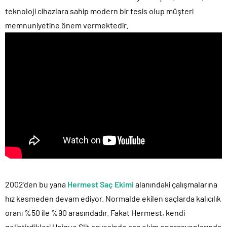
teknoloji cihazlara sahip modern bir tesis olup müşteri
memnuniyetine önem vermektedir.
2002’den bu yana
Hermest Saç Ekimi
alanındaki çalışmalarına
hız kesmeden devam ediyor. Normalde ekilen saçlarda kalıcılık
oranı %50 ile %90 arasındadır. Fakat Hermest, kendi
geliştirdikleri Unique Slit sayesinde saç ekim operasyonlarında