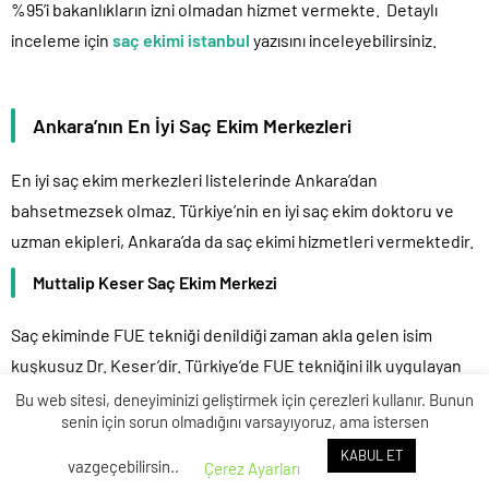
%95’i bakanlıkların izni olmadan hizmet vermekte. Detaylı
inceleme için
saç ekimi istanbul
yazısını inceleyebilirsiniz.
Ankara’nın En İyi Saç Ekim Merkezleri
En iyi saç ekim merkezleri listelerinde Ankara’dan
bahsetmezsek olmaz. Türkiye’nin en iyi saç ekim doktoru ve
uzman ekipleri, Ankara’da da saç ekimi hizmetleri vermektedir.
Muttalip Keser Saç Ekim Merkezi
Saç ekiminde FUE tekniği denildiği zaman akla gelen isim
kuşkusuz Dr. Keser’dir. Türkiye’de FUE tekniğini ilk uygulayan
doktor olarak bilinen Dr. Keser, saç ekimi operasyonlarına
Bu web sitesi, deneyiminizi geliştirmek için çerezleri kullanır. Bunun
senin için sorun olmadığını varsayıyoruz, ama istersen
Ankara’da hız kesmeden devam etmektedir. Kendisi genel
olarak daha az greft miktarları ile çalışmaktadır ve
KABUL ET
vazgeçebilirsin..
Çerez Ayarları
operasyonları 2 seans sürebilmektedir. Greft başına 3,5 €