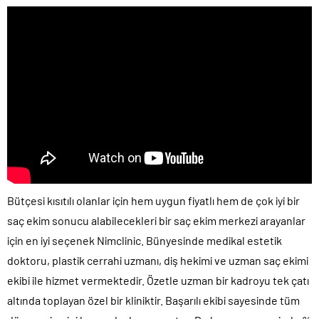
Bütçesi kısıtılı olanlar için hem uygun fiyatlı hem de çok iyi bir
saç ekim sonucu alabilecekleri bir saç ekim merkezi arayanlar
için en iyi seçenek Nimclinic. Bünyesinde medikal estetik
doktoru, plastik cerrahi uzmanı, diş hekimi ve uzman saç ekimi
ekibi ile hizmet vermektedir. Özetle uzman bir kadroyu tek çatı
altında toplayan özel bir kliniktir. Başarılı ekibi sayesinde tüm