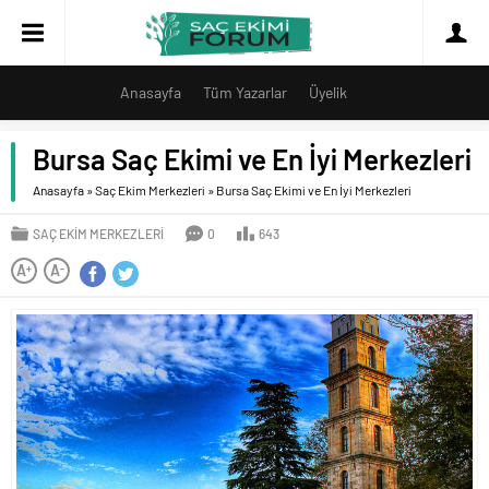
Anasayfa
Tüm Yazarlar
Üyelik
Bursa Saç Ekimi ve En İyi Merkezleri
Anasayfa
»
Saç Ekim Merkezleri
»
Bursa Saç Ekimi ve En İyi Merkezleri
SAÇ EKIM MERKEZLERI
0
643
A
A
+
-