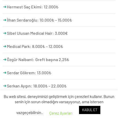
Hermest Saç Ekimi: 12.000₺
İlhan Serdaroğlu: 10.000₺ – 15.000₺
Sibel Ulusan Medical Hair: 3.000€
Medical Park: 8.000₺ – 12.000₺
Özgür Nalbant: Greft başına 2,25₺
Serdar Gökrem: 13.000₺
Serkan Aygın: 18.000₺ – 22.000₺
Bu web sitesi, deneyiminizi geliştirmek için çerezleri kullanır. Bunun
Şahin Çelik: 13.000₺
senin için sorun olmadığını varsayıyoruz, ama istersen
KABUL ET
Zekeriya Kul: Greft başına 1€
vazgeçebilirsin..
Çerez Ayarları