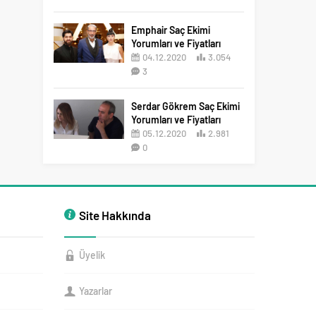
2
Emphair Saç Ekimi
Yorumları ve Fiyatları
04.12.2020
3.054
3
Serdar Gökrem Saç Ekimi
Yorumları ve Fiyatları
05.12.2020
2.981
0
Site Hakkında
Üyelik
Yazarlar