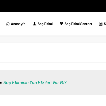
Anasayfa
Saç Ekimi
Saç Ekimi Sonrası
S
ı:
Saç Ekiminin Yan Etkileri Var Mı?