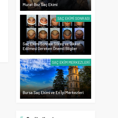
Murat Boz Saç Ekimi
SAÇ EKIMI SONRASI
Saç Ekimi Sonrası Süreç ve Dikkat
Edilmesi Gereken Önemli Bilgiler
SAÇ EKIM MERKEZLERI
Bursa Saç Ekimi ve En İyi Merkezleri