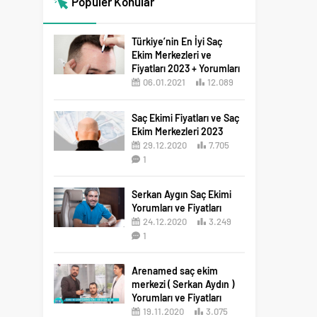
Popüler Konular
Türkiye’nin En İyi Saç
Ekim Merkezleri ve
Fiyatları 2023 + Yorumları
06.01.2021
12.089
12
Saç Ekimi Fiyatları ve Saç
Ekim Merkezleri 2023
29.12.2020
7.705
1
Serkan Aygın Saç Ekimi
Yorumları ve Fiyatları
24.12.2020
3.249
1
Arenamed saç ekim
merkezi ( Serkan Aydın )
Yorumları ve Fiyatları
19.11.2020
3.075