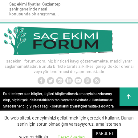
Saç ekimi fiyatları Gaziantep
şehir genelinde nasıl
konusunda bir araştırma...
sacekimi-forum.com, hiç bir ticari kaygı gözetmemekte, maddi yarar
sağlamamaktadır. Bunula birlikte tarafsızlık ilkesi gereği doktor önerisi
veya yönlendirmesi de yapmamaktadır
Bu sitede yer alan bilgiler, kişileri bilgilendirmek amacıyla hazırlanmış
olup, hiç bir şekilde hastalıkların tanı veya tedavisinde kullanılamazlar.
Sitedeki her bilgiyi ya da sağlık sorunlarını ziyaretçiler mutlaka doktora
danışmalıdırlar. Bu sitede yer alan bilgiler hiç bir zaman hekim
Bu web sitesi, deneyiminizi geliştirmek için çerezleri kullanır. Bunun
tedavisinin veya konsültasyonunun yerini alamaz. Site içeriği kişisel
senin için sorun olmadığını varsayıyoruz, ama istersen
teşhis ve tedavi yönteminin seçimi için değerlendirilemez. Anlatılan tüm
tıbbi işlemler bilgi, yorum ve görüntüler, kişileri bilgilendirme amaçlı
KABUL ET
vazgeçebilirsin..
Çerez Ayarları
olup; Reklam, tanı ve tedaviye yönlendirme amacı taşımamaktadır.