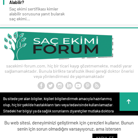
Alabilir?
Saç ekimi sertifikası kimler
alabilir sorusuna yanıt bularak
saç ekimi...
sacekimi-forum.com, hiç bir ticari kaygı gözetmemekte, maddi yarar
sağlamamaktadır. Bunula birlikte tarafsızlık ilkesi gereği doktor önerisi
veya yönlendirmesi de yapmamaktadır
Bu sitede yer alan bilgiler, kişileri bilgilendirmek amacıyla hazırlanmış
olup, hiç bir şekilde hastalıkların tanı veya tedavisinde kullanılamazlar.
Sitedeki her bilgiyi ya da sağlık sorunlarını ziyaretçiler mutlaka doktora
danışmalıdırlar. Bu sitede yer alan bilgiler hiç bir zaman hekim
Bu web sitesi, deneyiminizi geliştirmek için çerezleri kullanır. Bunun
tedavisinin veya konsültasyonunun yerini alamaz. Site içeriği kişisel
senin için sorun olmadığını varsayıyoruz, ama istersen
teşhis ve tedavi yönteminin seçimi için değerlendirilemez. Anlatılan tüm
tıbbi işlemler bilgi, yorum ve görüntüler, kişileri bilgilendirme amaçlı