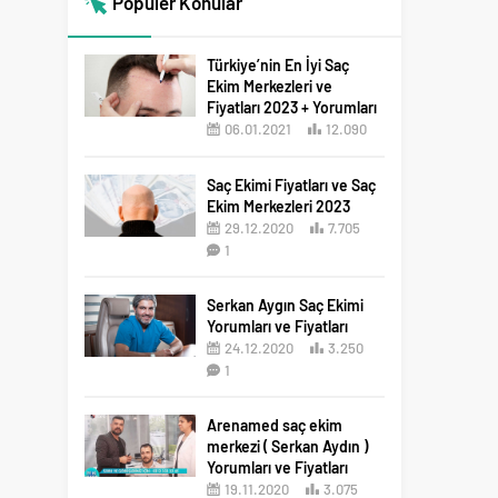
Popüler Konular
Türkiye’nin En İyi Saç
Ekim Merkezleri ve
Fiyatları 2023 + Yorumları
06.01.2021
12.090
12
Saç Ekimi Fiyatları ve Saç
Ekim Merkezleri 2023
29.12.2020
7.705
1
Serkan Aygın Saç Ekimi
Yorumları ve Fiyatları
24.12.2020
3.250
1
Arenamed saç ekim
merkezi ( Serkan Aydın )
Yorumları ve Fiyatları
19.11.2020
3.075