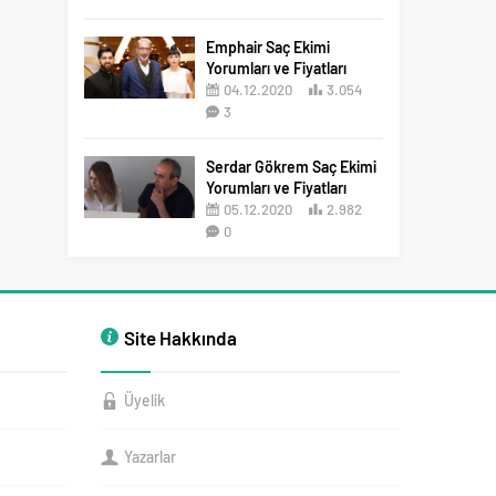
2
Emphair Saç Ekimi
Yorumları ve Fiyatları
04.12.2020
3.054
3
Serdar Gökrem Saç Ekimi
Yorumları ve Fiyatları
05.12.2020
2.982
0
Site Hakkında
Üyelik
Yazarlar