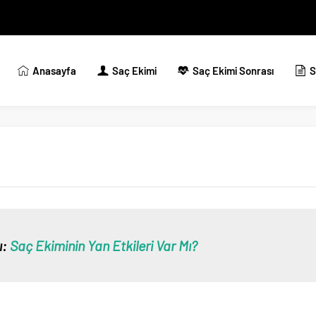
Anasayfa
Saç Ekimi
Saç Ekimi Sonrası
S
ı:
Saç Ekiminin Yan Etkileri Var Mı?