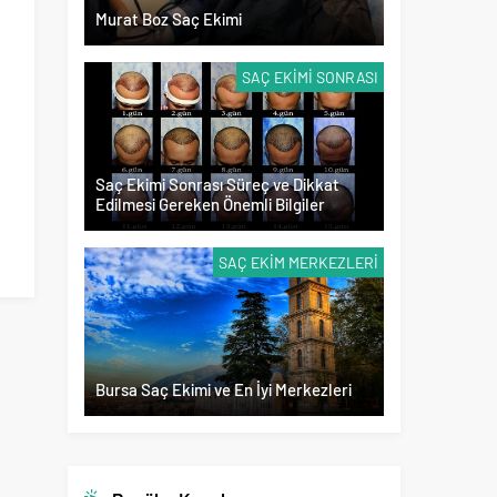
Murat Boz Saç Ekimi
SAÇ EKIMI SONRASI
Saç Ekimi Sonrası Süreç ve Dikkat
Edilmesi Gereken Önemli Bilgiler
SAÇ EKIM MERKEZLERI
Bursa Saç Ekimi ve En İyi Merkezleri