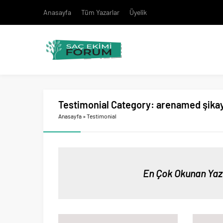
Anasayfa
Tüm Yazarlar
Üyelik
Testimonial Category:
arenamed şika
Anasayfa
»
Testimonial
En Çok Okunan Yaz