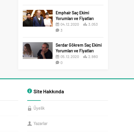
2
Emphair Saç Ekimi
Yorumları ve Fiyatları
04.12.2020
3.053
3
Serdar Gökrem Saç Ekimi
Yorumları ve Fiyatları
05.12.2020
2.980
0
Site Hakkında
Üyelik
Yazarlar