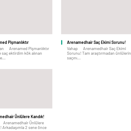
ed Pişmanlıktır
Arenamedhair Saç Ekimi Sorunu!
an Arenamed Pişmanlıktır
Vahap Arenamedhair Saç Ekimi
e saç ektirdim kök alınan
Sorunu! Tam araştırmadan ünlülerin
e...
saçını...
edhair Ünlülere Kandık!
 Arenamedhair Ünlülere
! Arkadaşımla 2 sene önce