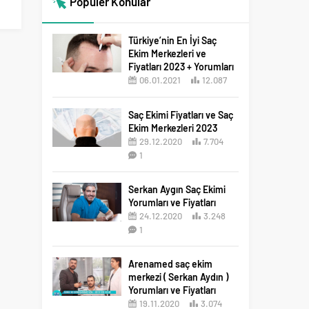
Popüler Konular
Türkiye’nin En İyi Saç
Ekim Merkezleri ve
Fiyatları 2023 + Yorumları
06.01.2021
12.087
12
Saç Ekimi Fiyatları ve Saç
Ekim Merkezleri 2023
29.12.2020
7.704
1
Serkan Aygın Saç Ekimi
Yorumları ve Fiyatları
24.12.2020
3.248
1
Arenamed saç ekim
merkezi ( Serkan Aydın )
Yorumları ve Fiyatları
19.11.2020
3.074