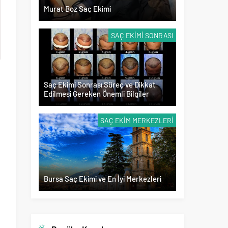
Murat Boz Saç Ekimi
SAÇ EKIMI SONRASI
Saç Ekimi Sonrası Süreç ve Dikkat
Edilmesi Gereken Önemli Bilgiler
SAÇ EKIM MERKEZLERI
Bursa Saç Ekimi ve En İyi Merkezleri