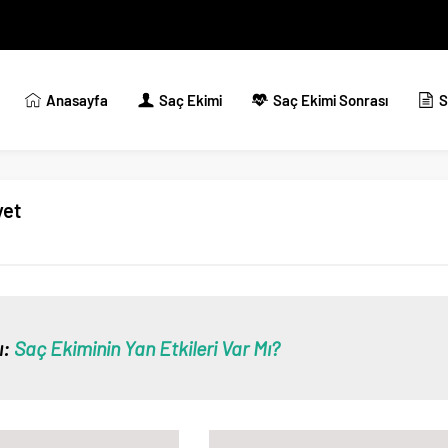
Anasayfa
Saç Ekimi
Saç Ekimi Sonrası
S
yet
ı:
Saç Ekiminin Yan Etkileri Var Mı?