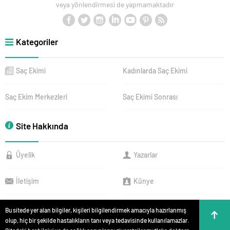
veya yönlendirmesi de yapmamaktadır
Kategoriler
Saç Ekimi
Kadınlarda Saç Ekimi
Saç Ekim Merkezleri
Saç Ekimi Sonrası
Site Hakkında
Üyelik
Yazarlar
İletişim
Künye
Bu sitede yer alan bilgiler, kişileri bilgilendirmek amacıyla hazırlanmış
olup, hiç bir şekilde hastalıkların tanı veya tedavisinde kullanılamazlar.