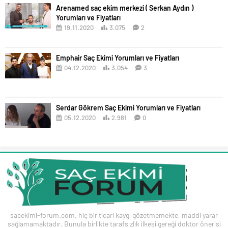
Arenamed saç ekim merkezi ( Serkan Aydın )
Yorumları ve Fiyatları
19.11.2020
3.075
2
Emphair Saç Ekimi Yorumları ve Fiyatları
04.12.2020
3.054
3
Serdar Gökrem Saç Ekimi Yorumları ve Fiyatları
05.12.2020
2.981
0
sacekimi-forum.com, hiç bir ticari kaygı gözetmemekte, maddi yarar
sağlamamaktadır. Bunula birlikte tarafsızlık ilkesi gereği doktor önerisi