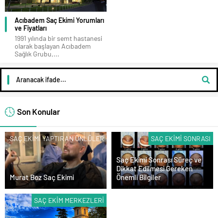
Acıbadem Saç Ekimi Yorumları
ve Fiyatları
1991 yılında bir semt hastanesi
olarak başlayan Acıbadem
Sağlık Grubu,...
Son Konular
SAÇ EKIMI YAPTIRAN ÜNLÜLER
SAÇ EKIMI SONRASI
Saç Ekimi Sonrası Süreç ve
Dikkat Edilmesi Gereken
Murat Boz Saç Ekimi
Önemli Bilgiler
SAÇ EKIM MERKEZLERI