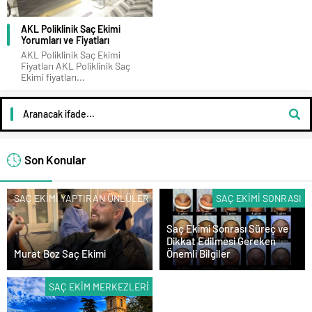
AKL Poliklinik Saç Ekimi
Yorumları ve Fiyatları
AKL Poliklinik Saç Ekimi
Fiyatları AKL Poliklinik Saç
Ekimi fiyatları...
Son Konular
SAÇ EKIMI YAPTIRAN ÜNLÜLER
SAÇ EKIMI SONRASI
Saç Ekimi Sonrası Süreç ve
Dikkat Edilmesi Gereken
Murat Boz Saç Ekimi
Önemli Bilgiler
SAÇ EKIM MERKEZLERI