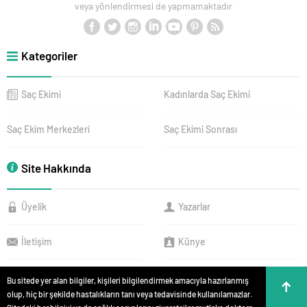
veya yönlendirmesi de yapmamaktadır
Kategoriler
Saç Ekimi
Kadınlarda Saç Ekimi
Saç Ekim Merkezleri
Saç Ekimi Sonrası
Site Hakkında
Üyelik
Yazarlar
İletişim
Künye
Bu sitede yer alan bilgiler, kişileri bilgilendirmek amacıyla hazırlanmış
olup, hiç bir şekilde hastalıkların tanı veya tedavisinde kullanılamazlar.