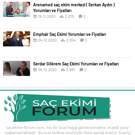
Arenamed saç ekim merkezi ( Serkan Aydın )
Yorumları ve Fiyatları
19.11.2020
3.075
2
Emphair Saç Ekimi Yorumları ve Fiyatları
04.12.2020
3.054
3
Serdar Gökrem Saç Ekimi Yorumları ve Fiyatları
05.12.2020
2.981
0
sacekimi-forum.com, hiç bir ticari kaygı gözetmemekte, maddi yarar
sağlamamaktadır. Bunula birlikte tarafsızlık ilkesi gereği doktor önerisi