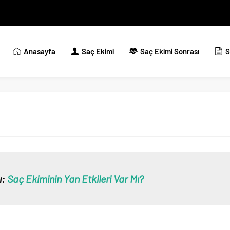
Anasayfa
Saç Ekimi
Saç Ekimi Sonrası
S
ı:
Saç Ekiminin Yan Etkileri Var Mı?