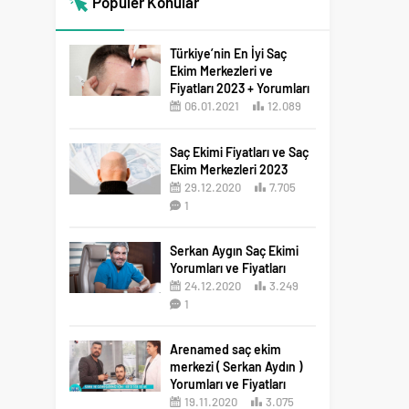
Popüler Konular
Türkiye’nin En İyi Saç
Ekim Merkezleri ve
Fiyatları 2023 + Yorumları
06.01.2021
12.089
12
Saç Ekimi Fiyatları ve Saç
Ekim Merkezleri 2023
29.12.2020
7.705
1
Serkan Aygın Saç Ekimi
Yorumları ve Fiyatları
24.12.2020
3.249
1
Arenamed saç ekim
merkezi ( Serkan Aydın )
Yorumları ve Fiyatları
19.11.2020
3.075