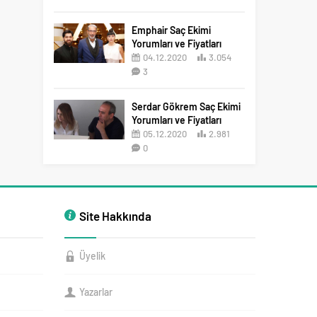
2
Emphair Saç Ekimi
Yorumları ve Fiyatları
04.12.2020
3.054
3
Serdar Gökrem Saç Ekimi
Yorumları ve Fiyatları
05.12.2020
2.981
0
Site Hakkında
Üyelik
Yazarlar