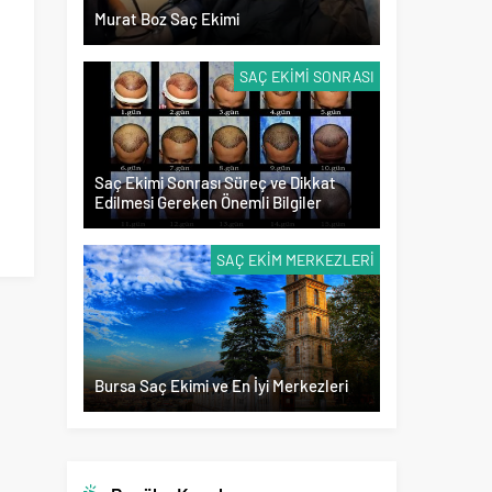
Murat Boz Saç Ekimi
SAÇ EKIMI SONRASI
Saç Ekimi Sonrası Süreç ve Dikkat
Edilmesi Gereken Önemli Bilgiler
SAÇ EKIM MERKEZLERI
Bursa Saç Ekimi ve En İyi Merkezleri