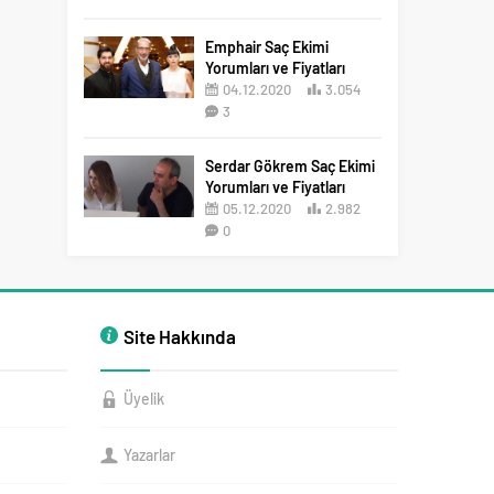
2
Emphair Saç Ekimi
Yorumları ve Fiyatları
04.12.2020
3.054
3
Serdar Gökrem Saç Ekimi
Yorumları ve Fiyatları
05.12.2020
2.982
0
Site Hakkında
Üyelik
Yazarlar