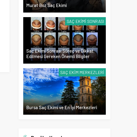
Murat Boz Saç Ekimi
SAÇ EKIMI SONRASI
Saç Ekimi Sonrası Süreç ve Dikkat
Edilmesi Gereken Önemli Bilgiler
SAÇ EKIM MERKEZLERI
Bursa Saç Ekimi ve En İyi Merkezleri