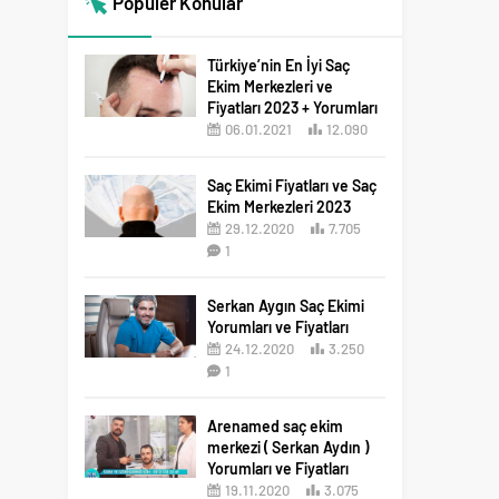
Popüler Konular
Türkiye’nin En İyi Saç
Ekim Merkezleri ve
Fiyatları 2023 + Yorumları
06.01.2021
12.090
12
Saç Ekimi Fiyatları ve Saç
Ekim Merkezleri 2023
29.12.2020
7.705
1
Serkan Aygın Saç Ekimi
Yorumları ve Fiyatları
24.12.2020
3.250
1
Arenamed saç ekim
merkezi ( Serkan Aydın )
Yorumları ve Fiyatları
19.11.2020
3.075