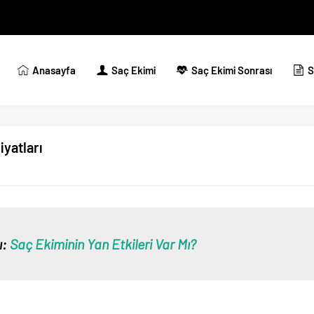
Anasayfa
Saç Ekimi
Saç Ekimi Sonrası
S
iyatları
ı:
Saç Ekiminin Yan Etkileri Var Mı?