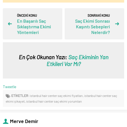
ÖNCEKİ KONU
SONRAKİ KONU
En Başarılı Saç
Saç Ekimi Sonrası
Sıklaştırma Ekimi
Kaşıntı Sebepleri
Yöntemleri
Nelerdir?
En Çok Okunan Yazı:
Saç Ekiminin Yan
Etkileri Var Mı?
Tweetle
ETİKETLER:
istanbul hair center saç ekimi fiyatları
,
istanbul hair center saç
ekimi şikayet
,
istanbul hair center saç ekimi yorumları
Merve Demir