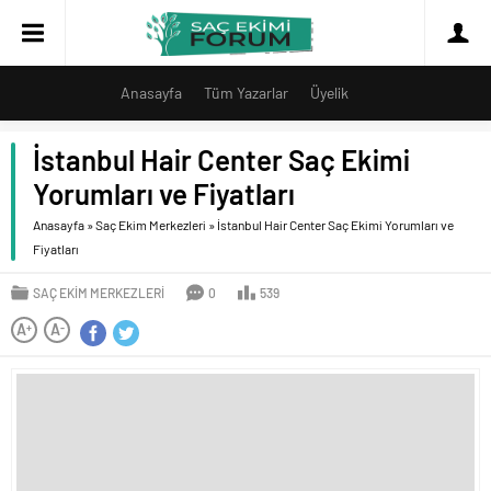
Anasayfa
Tüm Yazarlar
Üyelik
İstanbul Hair Center Saç Ekimi
Yorumları ve Fiyatları
Anasayfa
»
Saç Ekim Merkezleri
»
İstanbul Hair Center Saç Ekimi Yorumları ve
Fiyatları
SAÇ EKIM MERKEZLERI
0
539
A
A
+
-