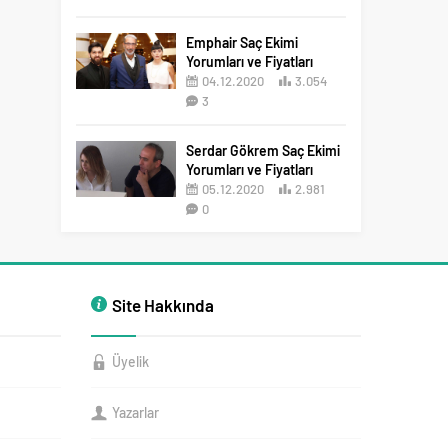
2
Emphair Saç Ekimi
Yorumları ve Fiyatları
04.12.2020
3.054
3
Serdar Gökrem Saç Ekimi
Yorumları ve Fiyatları
05.12.2020
2.981
0
Site Hakkında
Üyelik
Yazarlar