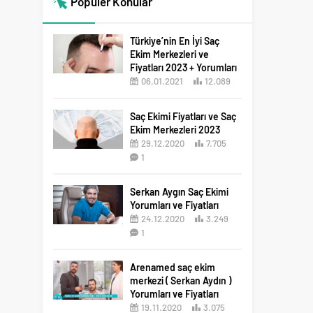
Popüler Konular
Türkiye’nin En İyi Saç
Ekim Merkezleri ve
Fiyatları 2023 + Yorumları
06.01.2021
12.089
12
Saç Ekimi Fiyatları ve Saç
Ekim Merkezleri 2023
29.12.2020
7.705
1
Serkan Aygın Saç Ekimi
Yorumları ve Fiyatları
24.12.2020
3.249
1
Arenamed saç ekim
merkezi ( Serkan Aydın )
Yorumları ve Fiyatları
19.11.2020
3.075