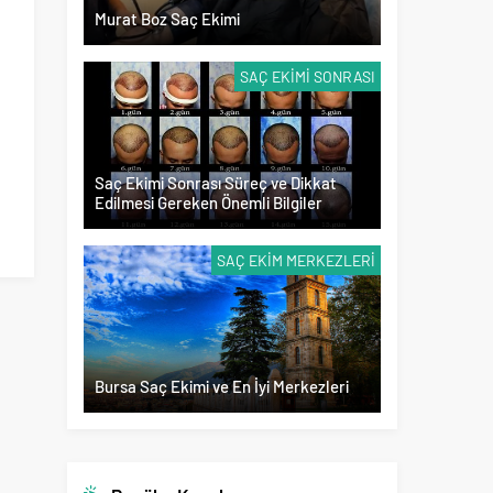
Murat Boz Saç Ekimi
SAÇ EKIMI SONRASI
Saç Ekimi Sonrası Süreç ve Dikkat
Edilmesi Gereken Önemli Bilgiler
SAÇ EKIM MERKEZLERI
Bursa Saç Ekimi ve En İyi Merkezleri