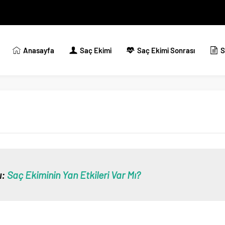
Anasayfa
Saç Ekimi
Saç Ekimi Sonrası
S
ı:
Saç Ekiminin Yan Etkileri Var Mı?