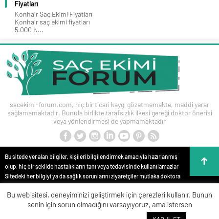
Fiyatları
Konhair Saç Ekimi Fiyatları
Konhair saç ekimi fiyatları
5.000 ₺...
sacekimi-forum.com, hiç bir ticari kaygı gözetmemekte, maddi yarar
sağlamamaktadır. Bunula birlikte tarafsızlık ilkesi gereği doktor önerisi
veya yönlendirmesi de yapmamaktadır
Bu sitede yer alan bilgiler, kişileri bilgilendirmek amacıyla hazırlanmış
olup, hiç bir şekilde hastalıkların tanı veya tedavisinde kullanılamazlar.
Sitedeki her bilgiyi ya da sağlık sorunlarını ziyaretçiler mutlaka doktora
danışmalıdırlar. Bu sitede yer alan bilgiler hiç bir zaman hekim
Bu web sitesi, deneyiminizi geliştirmek için çerezleri kullanır. Bunun
tedavisinin veya konsültasyonunun yerini alamaz. Site içeriği kişisel
senin için sorun olmadığını varsayıyoruz, ama istersen
teşhis ve tedavi yönteminin seçimi için değerlendirilemez. Anlatılan tüm
tıbbi işlemler bilgi, yorum ve görüntüler, kişileri bilgilendirme amaçlı