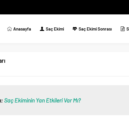
Anasayfa
Saç Ekimi
Saç Ekimi Sonrası
S
arı
ı:
Saç Ekiminin Yan Etkileri Var Mı?