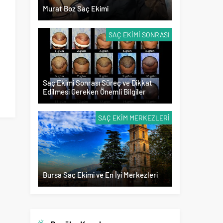
Murat Boz Saç Ekimi
SAÇ EKIMI SONRASI
Saç Ekimi Sonrası Süreç ve Dikkat
Edilmesi Gereken Önemli Bilgiler
SAÇ EKIM MERKEZLERI
Bursa Saç Ekimi ve En İyi Merkezleri