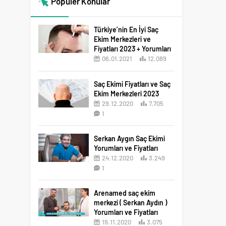
Popüler Konular
Türkiye’nin En İyi Saç
Ekim Merkezleri ve
Fiyatları 2023 + Yorumları
06.01.2021
12.089
12
Saç Ekimi Fiyatları ve Saç
Ekim Merkezleri 2023
29.12.2020
7.705
1
Serkan Aygın Saç Ekimi
Yorumları ve Fiyatları
24.12.2020
3.249
1
Arenamed saç ekim
merkezi ( Serkan Aydın )
Yorumları ve Fiyatları
19.11.2020
3.075