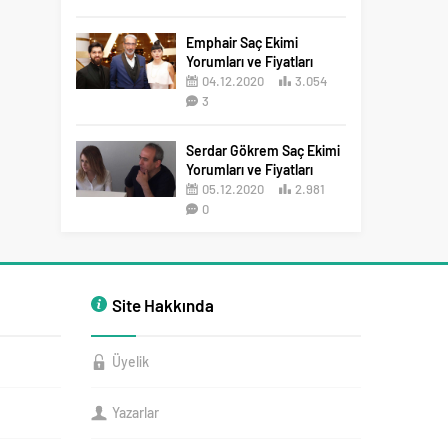
2
Emphair Saç Ekimi
Yorumları ve Fiyatları
04.12.2020
3.054
3
Serdar Gökrem Saç Ekimi
Yorumları ve Fiyatları
05.12.2020
2.981
0
Site Hakkında
Üyelik
Yazarlar