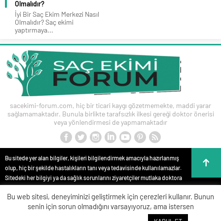
Olmalıdır?
İyi Bir Saç Ekim Merkezi Nasıl
Olmalıdır? Saç ekimi
yaptırmaya...
sacekimi-forum.com, hiç bir ticari kaygı gözetmemekte, maddi yarar
sağlamamaktadır. Bunula birlikte tarafsızlık ilkesi gereği doktor önerisi
veya yönlendirmesi de yapmamaktadır
Bu sitede yer alan bilgiler, kişileri bilgilendirmek amacıyla hazırlanmış
olup, hiç bir şekilde hastalıkların tanı veya tedavisinde kullanılamazlar.
Sitedeki her bilgiyi ya da sağlık sorunlarını ziyaretçiler mutlaka doktora
danışmalıdırlar. Bu sitede yer alan bilgiler hiç bir zaman hekim
Bu web sitesi, deneyiminizi geliştirmek için çerezleri kullanır. Bunun
tedavisinin veya konsültasyonunun yerini alamaz. Site içeriği kişisel
senin için sorun olmadığını varsayıyoruz, ama istersen
teşhis ve tedavi yönteminin seçimi için değerlendirilemez. Anlatılan tüm
tıbbi işlemler bilgi, yorum ve görüntüler, kişileri bilgilendirme amaçlı