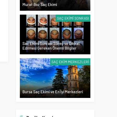
Murat Boz Saç Ekimi
SAÇ EKIMI SONRASI
Saç Ekimi Sonrası Süreç ve Dikkat
Edilmesi Gereken Önemli Bilgiler
SAÇ EKIM MERKEZLERI
Bursa Saç Ekimi ve En İyi Merkezleri