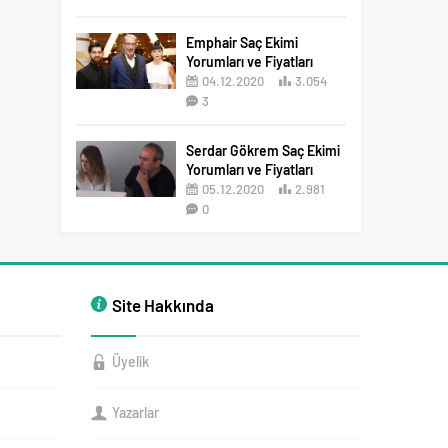
2
Emphair Saç Ekimi
Yorumları ve Fiyatları
04.12.2020
3.054
3
Serdar Gökrem Saç Ekimi
Yorumları ve Fiyatları
05.12.2020
2.981
0
Site Hakkında
Üyelik
Yazarlar