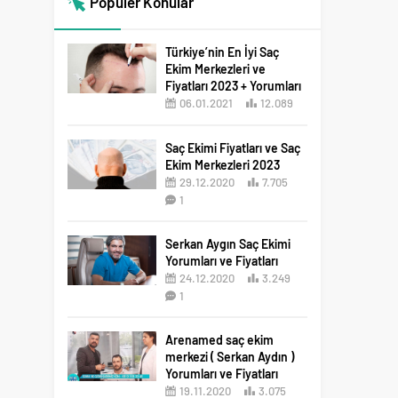
Popüler Konular
Türkiye’nin En İyi Saç
Ekim Merkezleri ve
Fiyatları 2023 + Yorumları
06.01.2021
12.089
12
Saç Ekimi Fiyatları ve Saç
Ekim Merkezleri 2023
29.12.2020
7.705
1
Serkan Aygın Saç Ekimi
Yorumları ve Fiyatları
24.12.2020
3.249
1
Arenamed saç ekim
merkezi ( Serkan Aydın )
Yorumları ve Fiyatları
19.11.2020
3.075