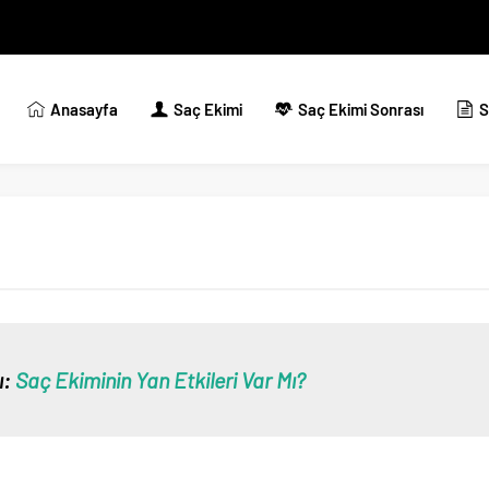
Anasayfa
Saç Ekimi
Saç Ekimi Sonrası
S
ı:
Saç Ekiminin Yan Etkileri Var Mı?