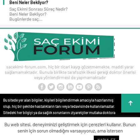
Beni Neler Bekliyor?
Saç Ekimi Sonrası Süreç Nedir?
Beni Neler Bekliyor?
Bugünlerde saç...
sacekimi-forum.com, hiç bir ticari kaygı gözetmemekte, maddi yarar
sağlamamaktadır. Bunula birlikte tarafsızlık ilkesi gereği doktor önerisi
veya yönlendirmesi de yapmamaktadır
Bu sitede yer alan bilgiler, kişileri bilgilendirmek amacıyla hazırlanmış
olup, hiç bir şekilde hastalıkların tanı veya tedavisinde kullanılamazlar.
Sitedeki her bilgiyi ya da sağlık sorunlarını ziyaretçiler mutlaka doktora
danışmalıdırlar. Bu sitede yer alan bilgiler hiç bir zaman hekim
Bu web sitesi, deneyiminizi geliştirmek için çerezleri kullanır. Bunun
tedavisinin veya konsültasyonunun yerini alamaz. Site içeriği kişisel
senin için sorun olmadığını varsayıyoruz, ama istersen
teşhis ve tedavi yönteminin seçimi için değerlendirilemez. Anlatılan tüm
tıbbi işlemler bilgi, yorum ve görüntüler, kişileri bilgilendirme amaçlı