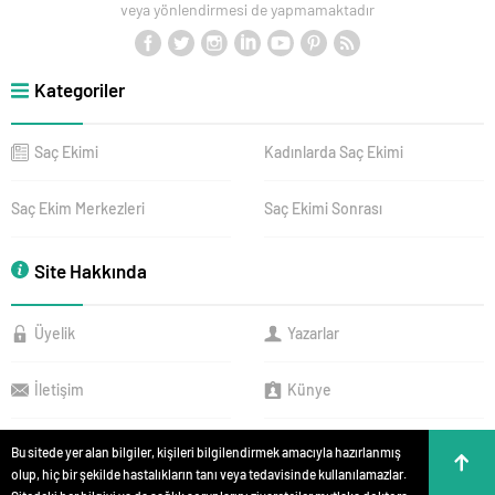
veya yönlendirmesi de yapmamaktadır
Kategoriler
Saç Ekimi
Kadınlarda Saç Ekimi
Saç Ekim Merkezleri
Saç Ekimi Sonrası
Site Hakkında
Üyelik
Yazarlar
İletişim
Künye
Bu sitede yer alan bilgiler, kişileri bilgilendirmek amacıyla hazırlanmış
olup, hiç bir şekilde hastalıkların tanı veya tedavisinde kullanılamazlar.