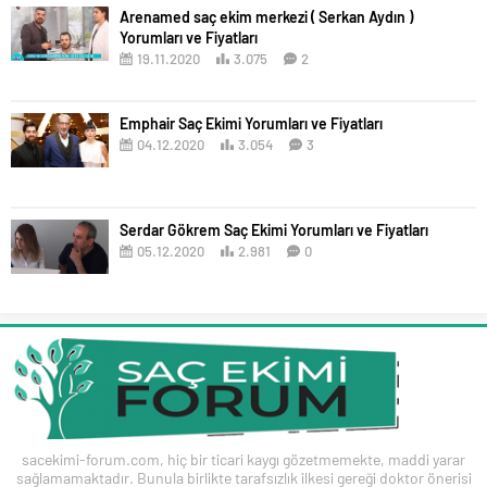
Arenamed saç ekim merkezi ( Serkan Aydın )
Yorumları ve Fiyatları
19.11.2020
3.075
2
Emphair Saç Ekimi Yorumları ve Fiyatları
04.12.2020
3.054
3
Serdar Gökrem Saç Ekimi Yorumları ve Fiyatları
05.12.2020
2.981
0
sacekimi-forum.com, hiç bir ticari kaygı gözetmemekte, maddi yarar
sağlamamaktadır. Bunula birlikte tarafsızlık ilkesi gereği doktor önerisi