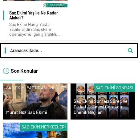
Saç Ekimi Yaş ile Ne Kadar
Alakalı?
Saç Ekimi Hangi Yaşta
Yapılmalıdır? Saç ekimi
operasyonu, geniş aralıklı...
Son Konular
SAÇ EKIMI YAPTIRAN ÜNLÜLER
SAÇ EKIMI SONRASI
Saç Ekimi Sonrası Süreç ve
Dikkat Edilmesi Gereken
Murat Boz Saç Ekimi
Önemli Bilgiler
SAÇ EKIM MERKEZLERI