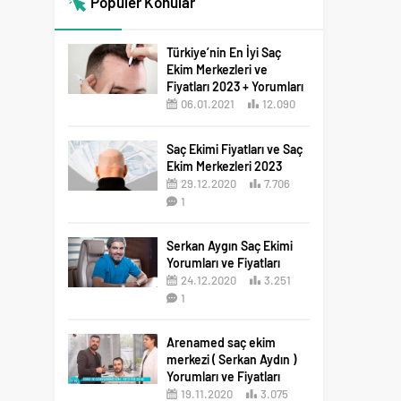
Popüler Konular
Türkiye’nin En İyi Saç
Ekim Merkezleri ve
Fiyatları 2023 + Yorumları
06.01.2021
12.090
12
Saç Ekimi Fiyatları ve Saç
Ekim Merkezleri 2023
29.12.2020
7.706
1
Serkan Aygın Saç Ekimi
Yorumları ve Fiyatları
24.12.2020
3.251
1
Arenamed saç ekim
merkezi ( Serkan Aydın )
Yorumları ve Fiyatları
19.11.2020
3.075