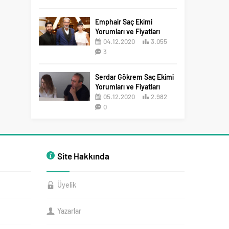
2
Emphair Saç Ekimi
Yorumları ve Fiyatları
04.12.2020
3.055
3
Serdar Gökrem Saç Ekimi
Yorumları ve Fiyatları
05.12.2020
2.982
0
Site Hakkında
Üyelik
Yazarlar