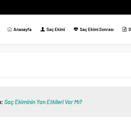
Anasayfa
Saç Ekimi
Saç Ekimi Sonrası
S
ı:
Saç Ekiminin Yan Etkileri Var Mı?