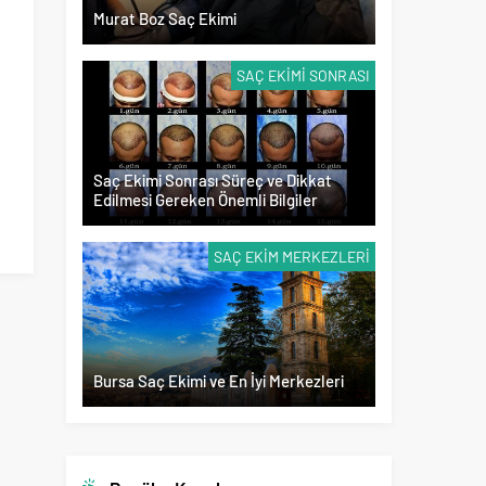
Murat Boz Saç Ekimi
SAÇ EKIMI SONRASI
Saç Ekimi Sonrası Süreç ve Dikkat
Edilmesi Gereken Önemli Bilgiler
SAÇ EKIM MERKEZLERI
Bursa Saç Ekimi ve En İyi Merkezleri