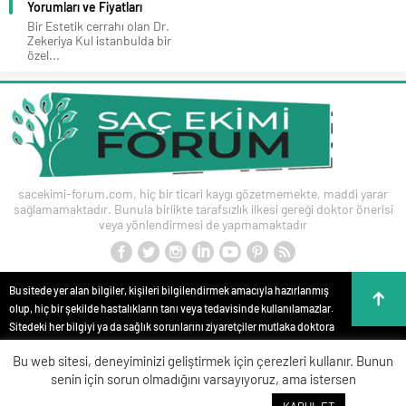
Yorumları ve Fiyatları
Bir Estetik cerrahı olan Dr.
Zekeriya Kul istanbulda bir
özel...
sacekimi-forum.com, hiç bir ticari kaygı gözetmemekte, maddi yarar
sağlamamaktadır. Bunula birlikte tarafsızlık ilkesi gereği doktor önerisi
veya yönlendirmesi de yapmamaktadır
Bu sitede yer alan bilgiler, kişileri bilgilendirmek amacıyla hazırlanmış
olup, hiç bir şekilde hastalıkların tanı veya tedavisinde kullanılamazlar.
Sitedeki her bilgiyi ya da sağlık sorunlarını ziyaretçiler mutlaka doktora
danışmalıdırlar. Bu sitede yer alan bilgiler hiç bir zaman hekim
Bu web sitesi, deneyiminizi geliştirmek için çerezleri kullanır. Bunun
tedavisinin veya konsültasyonunun yerini alamaz. Site içeriği kişisel
senin için sorun olmadığını varsayıyoruz, ama istersen
teşhis ve tedavi yönteminin seçimi için değerlendirilemez. Anlatılan tüm
tıbbi işlemler bilgi, yorum ve görüntüler, kişileri bilgilendirme amaçlı