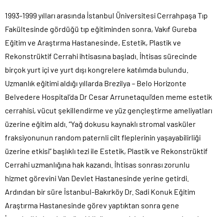
1993-1999 yılları arasında İstanbul Üniversitesi Cerrahpaşa Tıp
Fakültesinde gördüğü tıp eğitiminden sonra, Vakıf Gureba
Eğitim ve Araştırma Hastanesinde, Estetik, Plastik ve
Rekonstrüktif Cerrahi ihtisasına başladı. İhtisas sürecinde
birçok yurt içi ve yurt dışı kongrelere katılımda bulundu.
Uzmanlık eğitimi aldığı yıllarda Brezilya – Belo Horizonte
Belvedere Hospital’da Dr Cesar Arrunetaqui’den meme estetik
cerrahisi, vücut şekillendirme ve yüz gençleştirme ameliyatları
üzerine eğitim aldı. “Yağ dokusu kaynaklı stromal vasküler
fraksiyonunun random paternli cilt fleplerinin yaşayabilirliği
üzerine etkisi” başlıklı tezi ile Estetik, Plastik ve Rekonstrüktif
Cerrahi uzmanlığına hak kazandı. İhtisas sonrası zorunlu
hizmet görevini Van Devlet Hastanesinde yerine getirdi.
Ardından bir süre İstanbul-Bakırköy Dr. Sadi Konuk Eğitim
Araştırma Hastanesinde görev yaptıktan sonra gene