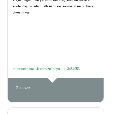
küçük dağları ben yarattım tarzı teyzelerden fazlaca
etkilenmiş bir adam. altı üstü saç ekiyosun ne bu hava
diyesim var.
https://eksisozluk.com/zekeriya-kul--3484953
Gustave