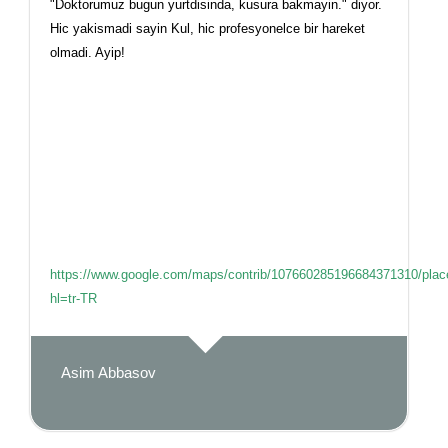
"Doktorumuz bugun yurtdisinda, kusura bakmayin." diyor.
Hic yakismadi sayin Kul, hic profesyonelce bir hareket
olmadi. Ayip!
https://www.google.com/maps/contrib/107660285196684371310/
hl=tr-TR
Asim Abbasov