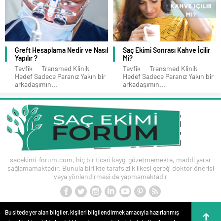
Greft Hesaplama Nedir ve Nasıl
Saç Ekimi Sonrası Kahve İçilir
Yapılır ?
Mi?
Tevfik Transmed Klinik
Tevfik Transmed Klinik
Hedef Sadece Paranız Yakın bir
Hedef Sadece Paranız Yakın bir
arkadaşımın...
arkadaşımın...
sacekimi-forum.com, hiç bir ticari kaygı gözetmemekte, maddi yarar
sağlamamaktadır. Bunula birlikte tarafsızlık ilkesi gereği doktor önerisi
veya yönlendirmesi de yapmamaktadır
Bu sitede yer alan bilgiler, kişileri bilgilendirmek amacıyla hazırlanmış