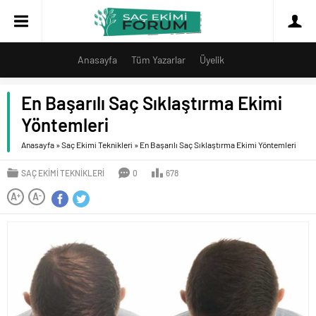
Anasayfa
Tüm Yazarlar
Üyelik
En Başarılı Saç Sıklaştırma Ekimi
Yöntemleri
Anasayfa
»
Saç Ekimi Teknikleri
»
En Başarılı Saç Sıklaştırma Ekimi Yöntemleri
SAÇ EKIMI TEKNIKLERI
0
678
A
A
+
-