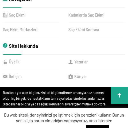
Saç Ekimi
Kadınlarda Saç Ekimi
Saç Ekim Merkezleri
Saç Ekimi Sonrası
Site Hakkında
Üyelik
Yazarlar
İletişim
Künye
Bu sitede yer alan bilgiler, kişileri bilgilendirmek amacıyla hazırlanmış
olup, hiç bir şekilde hastalıkların tanı veya tedavisinde kullanılamazlar.
Sitedeki her bilgiyi ya da sağlık sorunlarını ziyaretçiler mutlaka doktora
danışmalıdırlar. Bu sitede yer alan bilgiler hiç bir zaman hekim
Bu web sitesi, deneyiminizi geliştirmek için çerezleri kullanır. Bunun
tedavisinin veya konsültasyonunun yerini alamaz. Site içeriği kişisel
senin için sorun olmadığını varsayıyoruz, ama istersen
teşhis ve tedavi yönteminin seçimi için değerlendirilemez. Anlatılan tüm
tıbbi işlemler bilgi, yorum ve görüntüler, kişileri bilgilendirme amaçlı