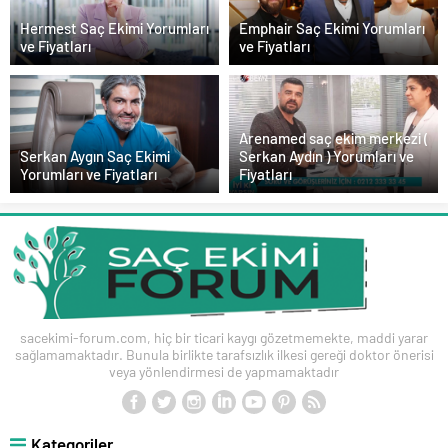
Hermest Saç Ekimi Yorumları
Emphair Saç Ekimi Yorumları
ve Fiyatları
ve Fiyatları
Arenamed saç ekim merkezi (
Serkan Aygın Saç Ekimi
Serkan Aydın ) Yorumları ve
Yorumları ve Fiyatları
Fiyatları
sacekimi-forum.com, hiç bir ticari kaygı gözetmemekte, maddi yarar
sağlamamaktadır. Bunula birlikte tarafsızlık ilkesi gereği doktor önerisi
veya yönlendirmesi de yapmamaktadır
Kategoriler