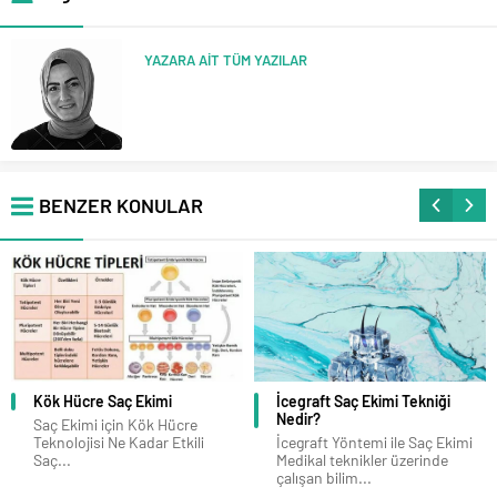
YAZARA AİT TÜM YAZILAR
BENZER KONULAR
Saç Ekimi
İcegraft Saç Ekimi Tekniği
Fut Yöntemi
Nedir?
Avantajları N
için Kök Hücre
 Ne Kadar Etkili
İcegraft Yöntemi ile Saç Ekimi
FUT Saç Eki
Medikal teknikler üzerinde
(Follicular Un
çalışan bilim...
Transplantatio