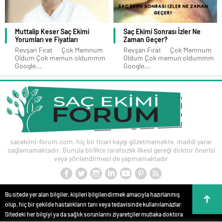
Muttalip Keser Saç Ekimi
Saç Ekimi Sonrası İzler Ne
Yorumları ve Fiyatları
Zaman Geçer?
Revşan Fırat Çok Memnum
Revşan Fırat Çok Memnum
Oldum Çok memun oldummm
Oldum Çok memun oldummm
Google...
Google...
sacekimi-forum.com, hiç bir ticari kaygı gözetmemekte, maddi yarar
sağlamamaktadır. Bunula birlikte tarafsızlık ilkesi gereği doktor önerisi
veya yönlendirmesi de yapmamaktadır
Bu sitede yer alan bilgiler, kişileri bilgilendirmek amacıyla hazırlanmış
olup, hiç bir şekilde hastalıkların tanı veya tedavisinde kullanılamazlar.
Sitedeki her bilgiyi ya da sağlık sorunlarını ziyaretçiler mutlaka doktora