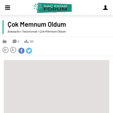
Çok Memnum Oldum
Anasayfa
»
Testimonial
»
Çok Memnum Oldum
0
185
A
A
+
-