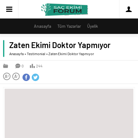
Anasayfa
Tüm Yazarlar
Üyelik
Zaten Ekimi Doktor Yapmıyor
Anasayfa
»
Testimonial
»
Zaten Ekimi Doktor Yapmıyor
0
244
A
A
+
-