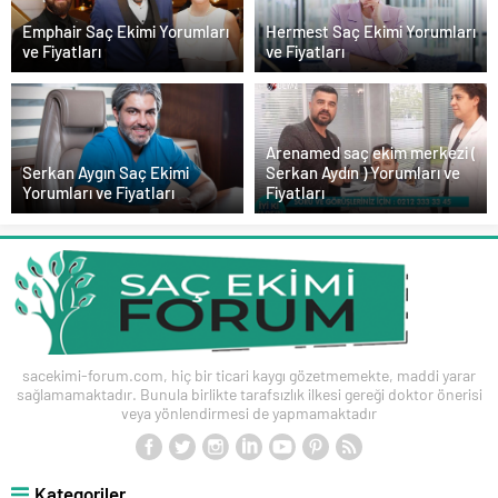
Emphair Saç Ekimi Yorumları
Hermest Saç Ekimi Yorumları
ve Fiyatları
ve Fiyatları
Arenamed saç ekim merkezi (
Serkan Aygın Saç Ekimi
Serkan Aydın ) Yorumları ve
Yorumları ve Fiyatları
Fiyatları
sacekimi-forum.com, hiç bir ticari kaygı gözetmemekte, maddi yarar
sağlamamaktadır. Bunula birlikte tarafsızlık ilkesi gereği doktor önerisi
veya yönlendirmesi de yapmamaktadır
Kategoriler