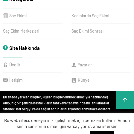
Saç Ekimi
Kadınlarda Saç Ekimi
Saç Ekim Merkezleri
Saç Ekimi Sonrası
Site Hakkında
Üyelik
Yazarlar
İletişim
Künye
Bu sitede yer alan bilgiler, kişileri bilgilendirmek amacıyla hazırlanmış
olup, hiç bir şekilde hastalıkların tanı veya tedavisinde kullanılamazlar.
Sitedeki her bilgiyi ya da sağlık sorunlarını ziyaretçiler mutlaka doktora
danışmalıdırlar. Bu sitede yer alan bilgiler hiç bir zaman hekim
Bu web sitesi, deneyiminizi geliştirmek için çerezleri kullanır. Bunun
tedavisinin veya konsültasyonunun yerini alamaz. Site içeriği kişisel
senin için sorun olmadığını varsayıyoruz, ama istersen
teşhis ve tedavi yönteminin seçimi için değerlendirilemez. Anlatılan tüm
tıbbi işlemler bilgi, yorum ve görüntüler, kişileri bilgilendirme amaçlı