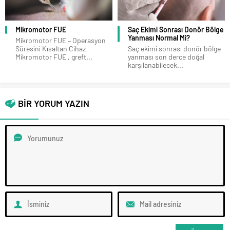
Saç Ekimi Sonrası Donör Bölge
Greft Hesaplama Nedir ve Nasıl
Yanması Normal Mi?
Yapılır ?
Saç ekimi sonrası donör bölge
Greft Hesaplama Nedir? Saç
yanması son derce doğal
ekimi öncesi yapılacak greft
karşılanabilecek...
hesaplama, operasyonun
başarısını...
BİR YORUM YAZIN