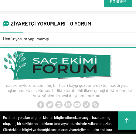
ZİYARETÇİ YORUMLARI - 0 YORUM
Henüz yorum yapılmamış.
sacekimi-forum.com, hiç bir ticari kaygı gözetmemekte, maddi yarar
sağlamamaktadır. Bunula birlikte tarafsızlık ilkesi gereği doktor önerisi
veya yönlendirmesi de yapmamaktadır
Bu sitede yer alan bilgiler, kişileri bilgilendirmek amacıyla hazırlanmış
olup, hiç bir şekilde hastalıkların tanı veya tedavisinde kullanılamazlar.
Sitedeki her bilgiyi ya da sağlık sorunlarını ziyaretçiler mutlaka doktora
danışmalıdırlar. Bu sitede yer alan bilgiler hiç bir zaman hekim