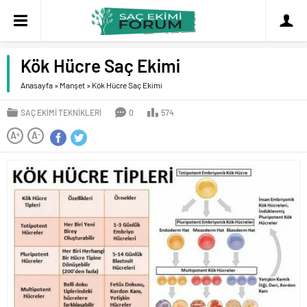
Kök Hücre Saç Ekimi
Anasayfa
»
Manşet
»
Kök Hücre Saç Ekimi
SAÇ EKIMI TEKNIKLERI
0
574
A
A
+
-