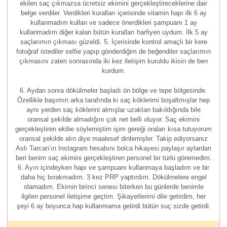
ekilen saç çıkmazsa ücretsiz ekimini gerçekleştireceklerine dair
belge verdiler. Verdikleri kuralları içerisinde vitamin hapı ilk 6 ay
kullanmadım kullan ve sadece önerdikleri şampuanı 1 ay
kullanmadım diğer kalan bütün kuralları harfiyen uydum. İlk 5 ay
saçlarımın çıkması güzeldi. 5. İçerisinde kontrol amaçlı bir kere
fotoğraf istediler selfie yapıp gönderdiğim de beğendiler saçlarımın
çıkmasını zaten sonrasında iki kez iletişim kuruldu ikisin de ben
kurdum.
6. Aydan sonra dökülmeler başladı ön bölge ve tepe bölgesinde.
Özellikle başımın arka tarafında ki saç köklerimi boşaltmışlar hep
aynı yerden saç köklerini almışlar uzaktan bakıldığında bile
oransal şekilde almadığını çok net belli oluyor. Saç ekimini
gerçekleştiren ekibe söylemiştim işim gereği oraları kısa tutuyorum
oransal şekilde alın diye maalesef dinlemişler. Takip ediyorsanız
Aslı Tarcan’ın Instagram hesabını bolca hikayesi paylaşır aylardan
beri benim saç ekimini gerçekleştiren personel bir türlü göremedim.
6. Ayın içindeyken hapı ve şampuanı kullanmaya başladım ve bir
daha hiç bırakmadım. 3 kez PRP yaptırdım. Dökülmelere engel
olamadım. Ekimin birinci senesi biterken bu günlerde benimle
ilgilen personel iletişime geçtim. Şikayetlerimi dile getirdim, her
şeyi 6 ay boyunca hap kullanmama getirdi bütün suç sizde getirdi.