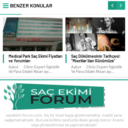
BENZER KONULAR
Medical Park Saç Ekimi Fiyatları
Saç Dökülmesinin Tarihçesi:
ve Yorumları
“Mısırlılar’dan Günümüze”
Aykut Clinic Expert İlgisizlik
Aykut Clinic Expert İlgisizlik
Ve Para Odaklı Nisan ayı...
Ve Para Odaklı Nisan ayı...
sacekimi-forum.com, hiç bir ticari kaygı gözetmemekte, maddi yarar
sağlamamaktadır. Bunula birlikte tarafsızlık ilkesi gereği doktor önerisi
veya yönlendirmesi de yapmamaktadır