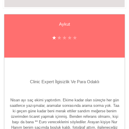
Aykut
Clinic Expert İlgisizlik Ve Para Odaklı
Nisan ayı saç ekimi yaptırdım. Ekime kadar olan süreçte her gün
saatlerce yazışmalar, aramalar sonrasında arama sorma yok. Taa
ki geçen güne kadar beni merak ettiler sandım meğerse benim
üzerimden ticaret yapmak içinmiş. Benden referans olmamı, kişi
başı da bana ** Euro vereceklerini söylediler. Arayan kişiye Nur
Hanım benim saçımda boşluk kaldı, fotoğraf attım, ilgileneceğiz