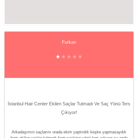
Furkan
İstanbul Hair Center Ekilen Saçlar Tutmadı Ve Saç Yönü Ters
Çıkıyor!
Arkadaşımın saçlarını orada ekim yaptırdık keşke yapmasaydık
hem ekilen saçlar tutmadı hem saçların yönü ters çıkıyor şu anda