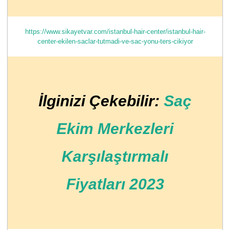
https://www.sikayetvar.com/istanbul-hair-center/istanbul-hair-
center-ekilen-saclar-tutmadi-ve-sac-yonu-ters-cikiyor
İlginizi Çekebilir:
Saç
Ekim Merkezleri
Karşılaştırmalı
Fiyatları 2023