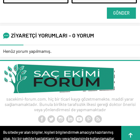
ZİYARETÇİ YORUMLARI - 0 YORUM
Henüz yorum yapılmamış.
sacekimi-forum.com, hiç bir ticari kaygı gözetmemekte, maddi yarar
sağlamamaktadır. Bunula birlikte tarafsızlık ilkesi gereği doktor önerisi
veya yönlendirmesi de yapmamaktadır
Bu sitede yer alan bilgiler, kişileri bilgilendirmek amacıyla hazırlanmış
olup, hiç bir şekilde hastalıkların tanı veya tedavisinde kullanılamazlar.