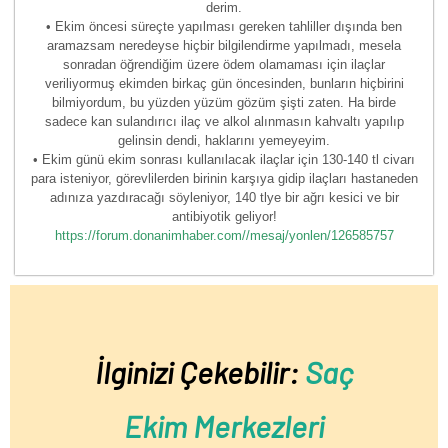
derim.
• Ekim öncesi süreçte yapılması gereken tahliller dışında ben
aramazsam neredeyse hiçbir bilgilendirme yapılmadı, mesela
sonradan öğrendiğim üzere ödem olamaması için ilaçlar
veriliyormuş ekimden birkaç gün öncesinden, bunların hiçbirini
bilmiyordum, bu yüzden yüzüm gözüm şişti zaten. Ha birde
sadece kan sulandırıcı ilaç ve alkol alınmasın kahvaltı yapılıp
gelinsin dendi, haklarını yemeyeyim.
• Ekim günü ekim sonrası kullanılacak ilaçlar için 130-140 tl civarı
para isteniyor, görevlilerden birinin karşıya gidip ilaçları hastaneden
adınıza yazdıracağı söyleniyor, 140 tlye bir ağrı kesici ve bir
antibiyotik geliyor!
https://forum.donanimhaber.com//mesaj/yonlen/126585757
İlginizi Çekebilir:
Saç
Ekim Merkezleri