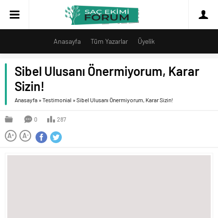
Anasayfa
Tüm Yazarlar
Üyelik
Sibel Ulusanı Önermiyorum, Karar
Sizin!
Anasayfa
»
Testimonial
»
Sibel Ulusanı Önermiyorum, Karar Sizin!
0
287
A
A
+
-