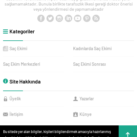
sağlamamaktadır. Bunula birlikte tarafsızlık ilkesi gereği doktor önerisi
veya yönlendirmesi de yapmamaktadır
Kategoriler
Saç Ekimi
Kadınlarda Saç Ekimi
Saç Ekim Merkezleri
Saç Ekimi Sonrası
Site Hakkında
Üyelik
Yazarlar
İletişim
Künye
Bu sitede yer alan bilgiler, kişileri bilgilendirmek amacıyla hazırlanmış