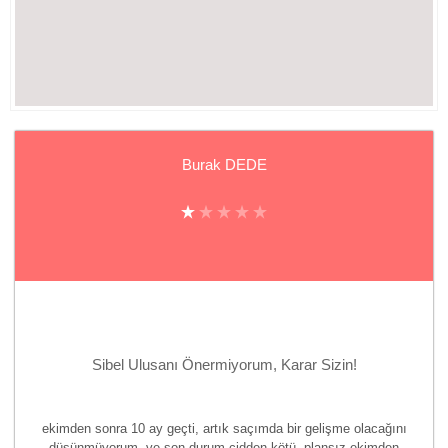
Burak DEDE
Sibel Ulusanı Önermiyorum, Karar Sizin!
ekimden sonra 10 ay geçti, artık saçımda bir gelişme olacağını
düşünmüyorum, ve son durum cidden kötü, plansız ekimden