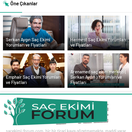
Öne Çıkanlar
Serkan Aygın Saç Ekimi
Hermest Saç Ekimi Yorumları
Yorumları ve Fiyatları
ve Fiyatları
Arenamed saç ekim merkezi (
Emphair Saç Ekimi Yorumları
Serkan Aydın ) Yorumları ve
ve Fiyatları
Fiyatları
sacekimi-forum.com, hiç bir ticari kaygı gözetmemekte, maddi yarar