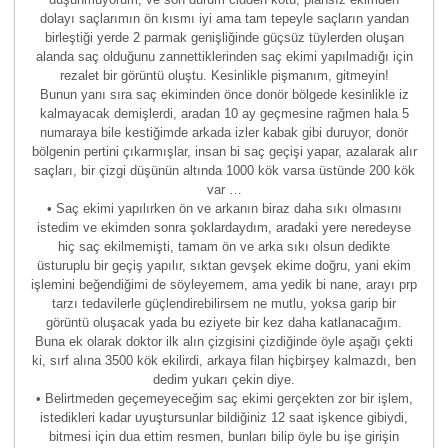
dolayı saçlarımın ön kısmı iyi ama tam tepeyle saçların yandan
birleştiği yerde 2 parmak genişliğinde güçsüz tüylerden oluşan
alanda saç olduğunu zannettiklerinden saç ekimi yapılmadığı için
rezalet bir görüntü oluştu. Kesinlikle pişmanım, gitmeyin!
Bunun yanı sıra saç ekiminden önce donör bölgede kesinlikle iz
kalmayacak demişlerdi, aradan 10 ay geçmesine rağmen hala 5
numaraya bile kestiğimde arkada izler kabak gibi duruyor, donör
bölgenin pertini çıkarmışlar, insan bi saç geçişi yapar, azalarak alır
saçları, bir çizgi düşünün altında 1000 kök varsa üstünde 200 kök
var …
• Saç ekimi yapılırken ön ve arkanın biraz daha sıkı olmasını
istedim ve ekimden sonra şoklardaydım, aradaki yere neredeyse
hiç saç ekilmemişti, tamam ön ve arka sıkı olsun dedikte
üsturuplu bir geçiş yapılır, sıktan gevşek ekime doğru, yani ekim
işlemini beğendiğimi de söyleyemem, ama yedik bi nane, arayı prp
tarzı tedavilerle güçlendirebilirsem ne mutlu, yoksa garip bir
görüntü oluşacak yada bu eziyete bir kez daha katlanacağım.
Buna ek olarak doktor ilk alın çizgisini çizdiğinde öyle aşağı çekti
ki, sırf alına 3500 kök ekilirdi, arkaya filan hiçbirşey kalmazdı, ben
dedim yukarı çekin diye.
• Belirtmeden geçemeyeceğim saç ekimi gerçekten zor bir işlem,
istedikleri kadar uyuştursunlar bildiğiniz 12 saat işkence gibiydi,
bitmesi için dua ettim resmen, bunları bilip öyle bu işe girişin