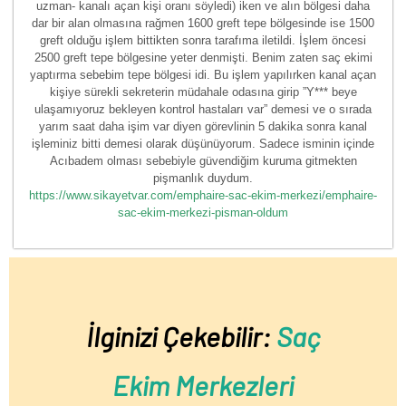
uzman- kanalı açan kişi oranı söyledi) iken ve alın bölgesi daha
dar bir alan olmasına rağmen 1600 greft tepe bölgesinde ise 1500
greft olduğu işlem bittikten sonra tarafıma iletildi. İşlem öncesi
2500 greft tepe bölgesine yeter denmişti. Benim zaten saç ekimi
yaptırma sebebim tepe bölgesi idi. Bu işlem yapılırken kanal açan
kişiye sürekli sekreterin müdahale odasına girip ”Y*** beye
ulaşamıyoruz bekleyen kontrol hastaları var” demesi ve o sırada
yarım saat daha işim var diyen görevlinin 5 dakika sonra kanal
işleminiz bitti demesi olarak düşünüyorum. Sadece isminin içinde
Acıbadem olması sebebiyle güvendiğim kuruma gitmekten
pişmanlık duydum.
https://www.sikayetvar.com/emphaire-sac-ekim-merkezi/emphaire-
sac-ekim-merkezi-pisman-oldum
İlginizi Çekebilir:
Saç
Ekim Merkezleri