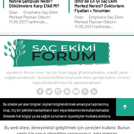
Nizoral Şampuan Nedir?
İzmir’de En İyi Saç Ekim
Dökülmelere Karşı Etkili Mi?
Merkezi Neresi? Doktorların
Fiyatları + Yorumları
Ozan Emphaire Saç Ekim
Merkezi Pişman Oldum!
Ozan Emphaire Saç Ekim
17.05.2017 tarihinde...
Merkezi Pişman Oldum!
17.05.2017 tarihinde...
sacekimi-forum.com, hiç bir ticari kaygı gözetmemekte, maddi yarar
sağlamamaktadır. Bunula birlikte tarafsızlık ilkesi gereği doktor önerisi
veya yönlendirmesi de yapmamaktadır
Bu sitede yer alan bilgiler, kişileri bilgilendirmek amacıyla hazırlanmış
olup, hiç bir şekilde hastalıkların tanı veya tedavisinde kullanılamazlar.
Sitedeki her bilgiyi ya da sağlık sorunlarını ziyaretçiler mutlaka doktora
danışmalıdırlar. Bu sitede yer alan bilgiler hiç bir zaman hekim
Bu web sitesi, deneyiminizi geliştirmek için çerezleri kullanır. Bunun
tedavisinin veya konsültasyonunun yerini alamaz. Site içeriği kişisel
senin için sorun olmadığını varsayıyoruz, ama istersen
teşhis ve tedavi yönteminin seçimi için değerlendirilemez. Anlatılan tüm