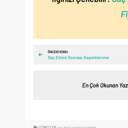
Fi
ÖNCEKİ KONU
Saç Ekimi Sonrası Kepeklenme
En Çok Okunan Yaz
ETİKETLER:
saç ekimi sonrası kızarıklık