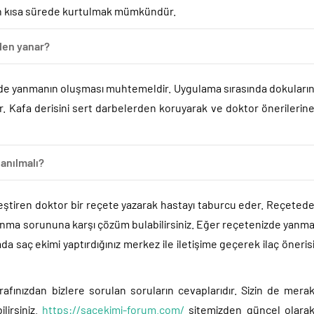
an kısa sürede kurtulmak mümkündür.
den yanar?
nde yanmanın oluşması muhtemeldir. Uygulama sırasında dokuları
ir. Kafa derisini sert darbelerden koruyarak ve doktor önerilerin
lanılmalı?
eştiren doktor bir reçete yazarak hastayı taburcu eder. Reçeted
 yanma sorununa karşı çözüm bulabilirsiniz. Eğer reçetenizde yanm
a saç ekimi yaptırdığınız merkez ile iletişime geçerek ilaç öneris
afınızdan bizlere sorulan soruların cevaplarıdır. Sizin de mera
lirsiniz.
https://sacekimi-forum.com/
sitemizden güncel olara