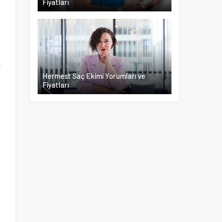
Fiyatları
,
r
Hermest Saç Ekimi Yorumları ve
n
Fiyatları
e
e