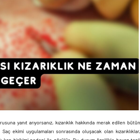
suna yanıt arıyorsanız, kızarıklık hakkında merak edilen bütü
. Saç ekimi uygulamaları sonrasında oluşacak olan kızarıklıklar
 kan birikimi nedeni ile görülür. Bu durum özellikle beyaz tenl