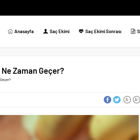
Anasayfa
Saç Ekimi
Saç Ekimi Sonrası
S
ık Ne Zaman Geçer?
 Geçer?
A
A
-
+