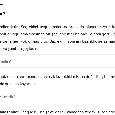
z.
ur?
landırılır. Saç ekimi uygulamaları sonrasında oluşan kızarıklık
bolur. Uygulama sırasında oluşan iğne izlerine bağlı olarak görülü
 da tamamen yok olmuş olur. Saç ekimi sonrası kızarıklık ne zama
 ve yanıtları şöyledir;
 mıdır?
lamaları sonrasında oluşacak kızarıklıklar kalıcı değildir. İyileşm
r da ortadan kaybolur.
li midir?
klık tehlikeli değildir. Endişeye gerek kalmadan tedavi sürecind