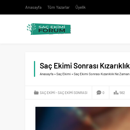
Anasayfa
Tüm Yazarlar
Üyelik
Saç Ekimi Sonrası Kızarıkl
Anasayfa
»
Saç Ekimi
»
Saç Ekimi Sonrası Kızarıklık Ne Zaman
SAÇ EKIMI
SAÇ EKIMI SONRASI
0
562