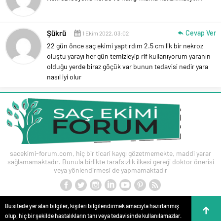
Şükrü
Cevap Ver
1 Ekim 2022, 03:02
22 gün önce saç ekimi yaptırdım 2.5 cm lik bir nekroz
oluştu yarayı her gün temizleyip rif kullanıyorum yaranın
olduğu yerde biraz göçük var bunun tedavisi nedir yara
nasıl iyi olur
sacekimi-forum.com, hiç bir ticari kaygı gözetmemekte, maddi yarar
sağlamamaktadır. Bunula birlikte tarafsızlık ilkesi gereği doktor önerisi
veya yönlendirmesi de yapmamaktadır
Bu sitede yer alan bilgiler, kişileri bilgilendirmek amacıyla hazırlanmış
olup, hiç bir şekilde hastalıkların tanı veya tedavisinde kullanılamazlar.