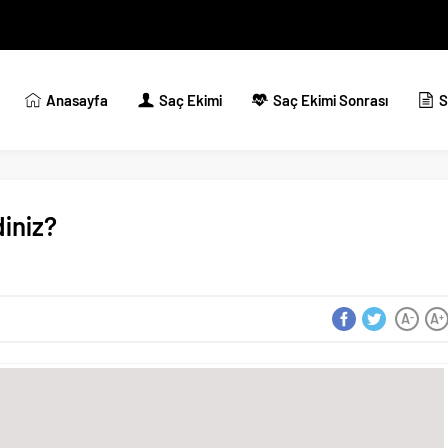
Anasayfa
Saç Ekimi
Saç Ekimi Sonrası
S
iniz?
A
A
-
+