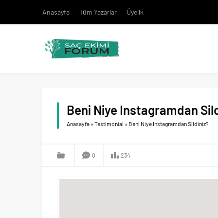
Anasayfa
Tüm Yazarlar
Üyelik
Beni Niye Instagramdan Sild
Anasayfa
»
Testimonial
»
Beni Niye Instagramdan Sildiniz?
0
234