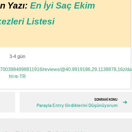
n Yazı:
En İyi Saç Ekim
ezleri Listesi
3-4 gün
0267003984898811916/reviews/@40.9919186,29.1138878,16z/d
hl=tr-TR
SONRAKİ KONU
Parayla Entry Girdiklerini Düşünüyorum