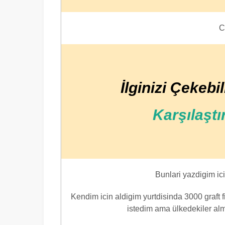
C
İlginizi Çekebil
Karşılaştı
Bunlari yazdigim ic
Kendim icin aldigim yurtdisinda 3000 graft 
istedim ama ülkedekiler almi