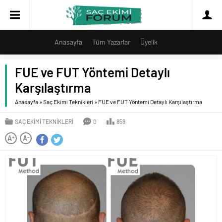
Anasayfa
Tüm Yazarlar
Üyelik
FUE ve FUT Yöntemi Detaylı
Karşılaştırma
Anasayfa
»
Saç Ekimi Teknikleri
»
FUE ve FUT Yöntemi Detaylı Karşılaştırma
SAÇ EKIMI TEKNIKLERI
0
859
A
A
+
-