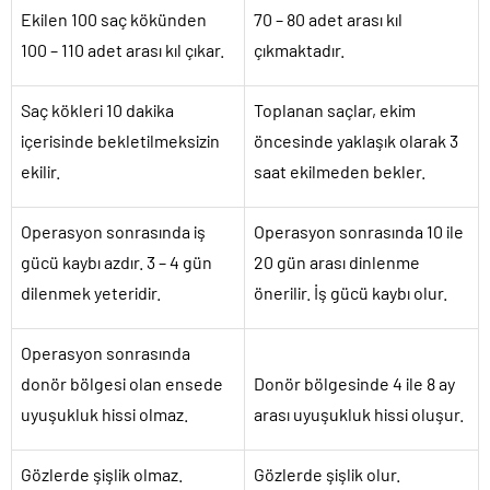
Ekilen 100 saç kökünden
70 – 80 adet arası kıl
100 – 110 adet arası kıl çıkar.
çıkmaktadır.
Saç kökleri 10 dakika
Toplanan saçlar, ekim
içerisinde bekletilmeksizin
öncesinde yaklaşık olarak 3
ekilir.
saat ekilmeden bekler.
Operasyon sonrasında iş
Operasyon sonrasında 10 ile
gücü kaybı azdır. 3 – 4 gün
20 gün arası dinlenme
dilenmek yeteridir.
önerilir. İş gücü kaybı olur.
Operasyon sonrasında
donör bölgesi olan ensede
Donör bölgesinde 4 ile 8 ay
uyuşukluk hissi olmaz.
arası uyuşukluk hissi oluşur.
Gözlerde şişlik olmaz.
Gözlerde şişlik olur.