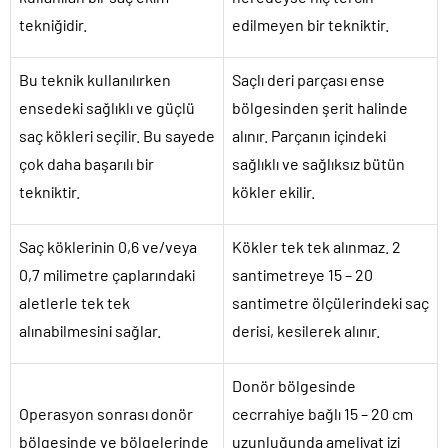
tekniğidir.
edilmeyen bir tekniktir.
Bu teknik kullanılırken
Saçlı deri parçası ense
ensedeki sağlıklı ve güçlü
bölgesinden şerit halinde
saç kökleri seçilir. Bu sayede
alınır. Parçanın içindeki
çok daha başarılı bir
sağlıklı ve sağlıksız bütün
tekniktir.
kökler ekilir.
Saç köklerinin 0,6 ve/veya
Kökler tek tek alınmaz. 2
0,7 milimetre çaplarındaki
santimetreye 15 – 20
aletlerle tek tek
santimetre ölçülerindeki saç
alınabilmesini sağlar.
derisi, kesilerek alınır.
Donör bölgesinde
Operasyon sonrası donör
cecrrahiye bağlı 15 – 20 cm
bölgesinde ve bölgelerinde
uzunluğunda ameliyat izi