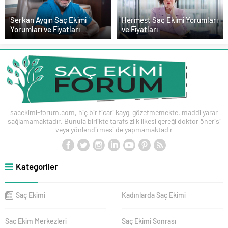
Serkan Aygın Saç Ekimi
Hermest Saç Ekimi Yorumları
Yorumları ve Fiyatları
ve Fiyatları
sacekimi-forum.com, hiç bir ticari kaygı gözetmemekte, maddi yarar
sağlamamaktadır. Bunula birlikte tarafsızlık ilkesi gereği doktor önerisi
veya yönlendirmesi de yapmamaktadır
Kategoriler
Saç Ekimi
Kadınlarda Saç Ekimi
Saç Ekim Merkezleri
Saç Ekimi Sonrası