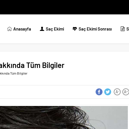
Anasayfa
Saç Ekimi
Saç Ekimi Sonrası
S
akkında Tüm Bilgiler
kkında Tüm Bilgiler
A
A
-
+