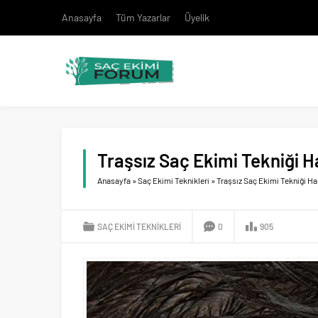
Anasayfa
Tüm Yazarlar
Üyelik
Traşsız Saç Ekimi Tekniği H
Anasayfa
»
Saç Ekimi Teknikleri
»
Traşsız Saç Ekimi Tekniği Ha
SAÇ EKIMI TEKNIKLERI
0
905