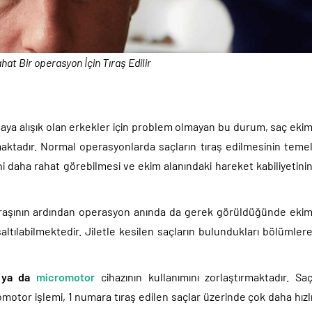
at Bir operasyon İçin Tıraş Edilir
nmaya alışık olan erkekler için problem olmayan bu durum, saç eki
aktadır. Normal operasyonlarda saçların tıraş edilmesinin teme
ni daha rahat görebilmesi ve ekim alanındaki hareket kabiliyetini
ıraşının ardından operasyon anında da gerek görüldüğünde eki
saltılabilmektedir. Jiletle kesilen saçların bulundukları bölümler
 ya da
micromotor
cihazının kullanımını zorlaştırmaktadır. Sa
motor işlemi, 1 numara tıraş edilen saçlar üzerinde çok daha hızl