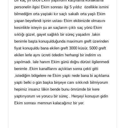
Bir kaç yıl önce Ekim yaptırdım karşılama konaklama
personelin ilgisi Ekim sonrası ilgi 5 yıldız özellikle ismini
bilmediğim orta yaştaki kır saçlı sakallı orta yaşlı Ekim
yapan beyefendi işinin ustası Ekim ekibinizde olmasını
kesinlikle isteyin şu an saçlarım çıktı saç yönü Ekim
sıklığı güzel, gayet sağlıklı bir süreç yaşadım .lakin
benimle başta konuşulduğunda maximum greft üzerinden
fiyat konuşuldu bana ekilen greft 3000 küsür, 5000 greft
ekilen lerle aynı ücreti ödedim herhangi bir indirim vs
yapılmadı. lale hanım Ekim günü doğru dürüst ilgilenmedi
benimle .Ekim kanalllarını açtıktan sonra çekti gitti
,istediğim bölgelere ne Ekim yaptı nede bana bi açıklama
yaptı belki o gün başka birşeye canı sıkkındı bilmiyorum
hepimiz insanız lâkin bende bunu ömrümde bir kere
yaptırıyorum ve yorucu bir süreç . Herşeyi konuşun gidin
Ekim sonrası memnun kalacağınız bir yer.