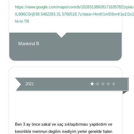
https://www.google.com/maps/contrib/102831389281716357821/pl
IL90l6C0/@38.5462283,31.5766518,7z/data=!4m6!1m5!8m4!1e1!2s
hl=tr-TR
Mankind B
2021
Ben 3 ay önce sakal ve saç sıklaşdırması yapdırdım ve
kesinlikle memnun degilim isediyim yerler genelde halen