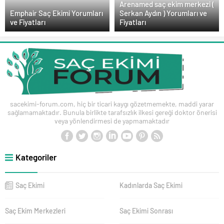
Arenamed saç ekim merkezi (
Emphair Saç Ekimi Yorumları
Serkan Aydın ) Yorumları ve
ve Fiyatları
Fiyatları
sacekimi-forum.com, hiç bir ticari kaygı gözetmemekte, maddi yarar
sağlamamaktadır. Bunula birlikte tarafsızlık ilkesi gereği doktor önerisi
veya yönlendirmesi de yapmamaktadır
Kategoriler
Saç Ekimi
Kadınlarda Saç Ekimi
Saç Ekim Merkezleri
Saç Ekimi Sonrası