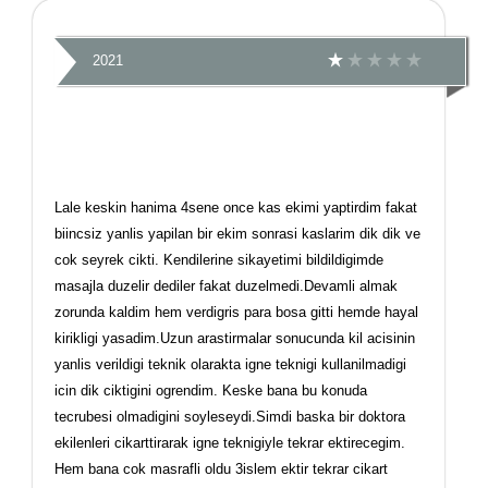
2021
Lale keskin hanima 4sene once kas ekimi yaptirdim fakat
biincsiz yanlis yapilan bir ekim sonrasi kaslarim dik dik ve
cok seyrek cikti. Kendilerine sikayetimi bildildigimde
masajla duzelir dediler fakat duzelmedi.Devamli almak
zorunda kaldim hem verdigris para bosa gitti hemde hayal
kirikligi yasadim.Uzun arastirmalar sonucunda kil acisinin
yanlis verildigi teknik olarakta igne teknigi kullanilmadigi
icin dik ciktigini ogrendim. Keske bana bu konuda
tecrubesi olmadigini soyleseydi.Simdi baska bir doktora
ekilenleri cikarttirarak igne teknigiyle tekrar ektirecegim.
Hem bana cok masrafli oldu 3islem ektir tekrar cikart