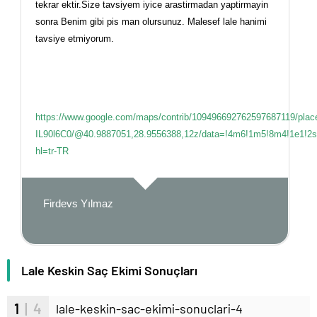
tekrar ektir.Size tavsiyem iyice arastirmadan yaptirmayin
sonra Benim gibi pis man olursunuz. Malesef lale hanimi
tavsiye etmiyorum.
https://www.google.com/maps/contrib/109496692762597687119/pl
IL90l6C0/@40.9887051,28.9556388,12z/data=!4m6!1m5!8m4!1e1!2
hl=tr-TR
Firdevs Yılmaz
Lale Keskin Saç Ekimi Sonuçları
1
| 4
lale-keskin-sac-ekimi-sonuclari-4