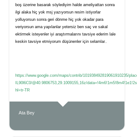
boş üzerine basarak söylediyim halde ameliyattan sonra
ilgi alaka hiç yok msj yazıyorsun resim istiyorlar
yolluyorsun sonra geri dönme hiç yok okadar para
veriyorsun ama yapılanlar yetersiz ben saç ve sakal
ektirmek isteyenler iyi araştırmalarını tavsiye ederim lale
keskin tavsiye etmiyorum düşünenler için selamlar..
https://www.google.com/maps/contrib/101938492819061910235/pl
IL90l6C0/@40.9806753,29.1009155,16z/data=!4m6!1m5!8m4!1e1!2
hl=tr-TR
Ata Bey