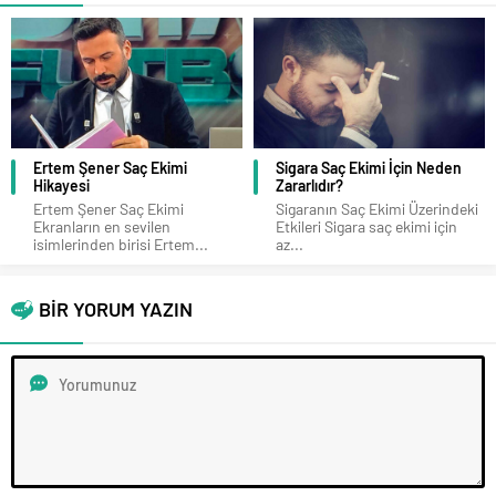
Ertem Şener Saç Ekimi
Sigara Saç Ekimi İçin Neden
Hikayesi
Zararlıdır?
Ertem Şener Saç Ekimi
Sigaranın Saç Ekimi Üzerindeki
Ekranların en sevilen
Etkileri Sigara saç ekimi için
isimlerinden birisi Ertem...
az...
BİR YORUM YAZIN