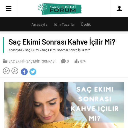
Anasayfa
Tüm Yazarlar
Üyelik
Saç Ekimi Sonrası Kahve İçilir Mi?
Anasayfa
»
Saç Ekimi
»
Saç Ekimi Sonrası Kahve İçilir Mi?
SAÇ EKIMI
SAÇ EKIMI SONRASI
0
674
A
A
+
-