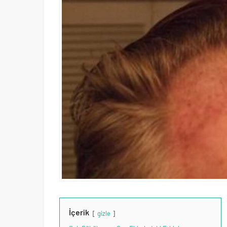
İçerik
gizle