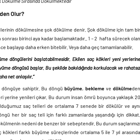
ok Dökülme Sırasında Dökülmektedir
den Olur?
llerinin dökülmesine şok dökülme denir. Şok dökülme için tam bi
onrası birinci aya kadar başlamaktadır.. 1 – 2 hafta sürecek ola
nce başlayıp daha erken bitebilir. Veya daha geç tamamlanabilir.
üme döngülerini başlatabilmesidir. Ekilen saç kökleri yeni yerlerin
üyüme döngüsü başlar. Bu şekilde bakıldığında korkulacak ve rahatsı
ha net anlaşılır.”
bir döngüye sahiptir. Bu döngü
büyüme
,
bekleme
ve
dökülme
de
eri yerine yenileri çıkar. Bu durum insan ömrü boyunca yaklaşık 2
olduğumuz saç telleri de ortalama 7 senede bir dökülür ve ayn
ngü her bir saç teli için farklı zamanlarda yaşandığı için dikkat
ökülmenin nedeni de benzer bir sebeptendir. Bu durum saçlarımız
kökleri farklı büyüme süreçlerinde ortalama 5 ile 7 yıl arasınd