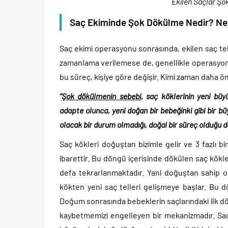
Ekilen Saçlar Ş
Saç Ekiminde Şok Dökülme Nedir? Ne
Saç ekimi operasyonu sonrasında, ekilen saç te
zamanlama verilemese de, genellikle operasyon s
bu süreç, kişiye göre değişir. Kimi zaman daha ö
“
Şok dökülmenin sebebi
, saç köklerinin yeni büy
adapte olunca, yeni doğan bir bebeğinki gibi bir b
olacak bir durum olmadığı, doğal bir süreç olduğu da
Saç kökleri doğuştan bizimle gelir ve 3 fazlı 
ibarettir. Bu döngü içerisinde dökülen saç kökl
defa tekrarlanmaktadır. Yani doğuştan sahip 
kökten yeni saç telleri gelişmeye başlar. Bu dö
Doğum sonrasında bebeklerin saçlarındaki ilk d
kaybetmemizi engelleyen bir mekanizmadır. Saç 