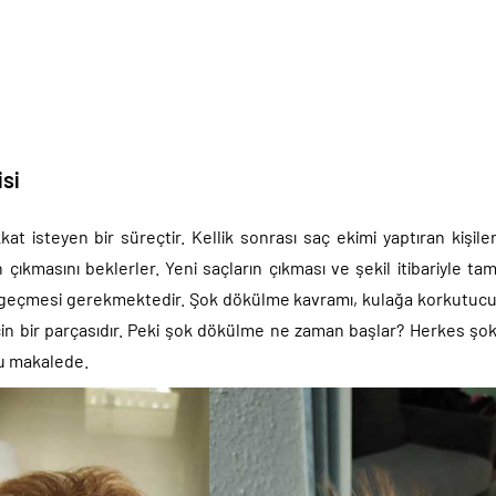
isi
t isteyen bir süreçtir. Kellik sonrası saç ekimi yaptıran kişile
çıkmasını beklerler. Yeni saçların çıkması ve şekil itibariyle ta
nin geçmesi gerekmektedir. Şok dökülme kavramı, kulağa korkutuc
n bir parçasıdır. Peki şok dökülme ne zaman başlar? Herkes şo
bu makalede.