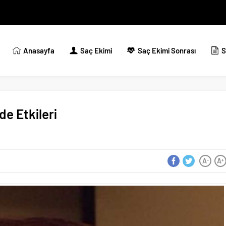
Anasayfa
Saç Ekimi
Saç Ekimi Sonrası
S
e Etkileri
A
A
-
+