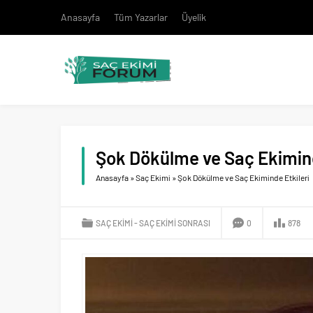
Anasayfa
Tüm Yazarlar
Üyelik
Şok Dökülme ve Saç Ekimind
Anasayfa
»
Saç Ekimi
»
Şok Dökülme ve Saç Ekiminde Etkileri
SAÇ EKIMI
SAÇ EKIMI SONRASI
0
878